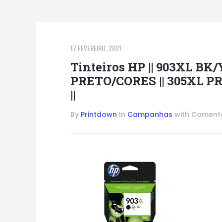
17 FEVEREIRO, 2021
Tinteiros HP || 903XL BK
PRETO/CORES || 305XL P
||
By
Printdown
In
Campanhas
with
Comentá